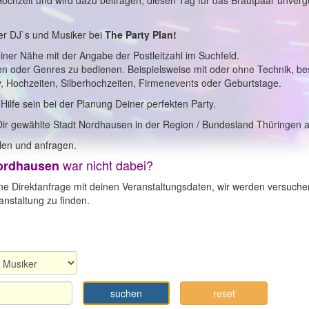
 Hochzeit und wird dazu beitragen, diesen Tag für das Brautpaar unverg
er DJ`s und Musiker bei
The Party Plan!
einer Nähe mit der Angabe der Postleitzahl im Suchfeld.
en oder Genres zu bedienen. Beispielsweise mit oder ohne Technik, b
y, Hochzeiten, Silberhochzeiten, Firmenevents oder Geburtstage.
 Hilfe sein bei der Planung Deiner perfekten Party.
Dir gewählte Stadt Nordhausen in der Region / Bundesland Thüringen 
en und anfragen.
war nicht dabei?
ordhausen
ne Direktanfrage mit deinen Veranstaltungsdaten, wir werden versuche
nstaltung zu finden.
suchen
reset