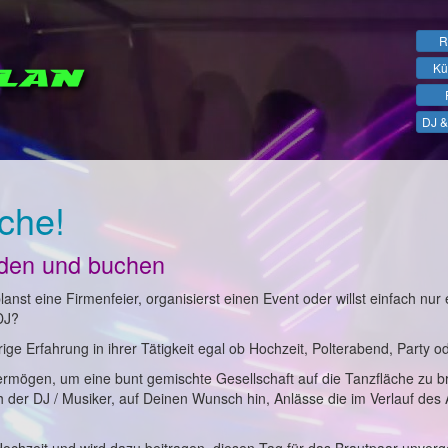
R
Kü
DJ &
che!
nden und buchen
anst eine Firmenfeier, organisierst einen Event oder willst einfach nur 
DJ?
ge Erfahrung in ihrer Tätigkeit egal ob Hochzeit, Polterabend, Party o
ermögen, um eine bunt gemischte Gesellschaft auf die Tanzfläche zu b
ch der DJ / Musiker, auf Deinen Wunsch hin, Anlässe die im Verlauf des