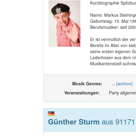
Kurzbiographie Spitzb
Name: Markus Steininge
Geburtstag: 15. Mai 19
Berufsmusiker: seit 200
Er ist vermutlich der v
Bereits im Alter von si
seine ersten eigenen So
Lederhosen aus dem ni
Musikantenstadl aufmisc
Musik Genres:
...
[weitere]
Veranstaltungen:
Party allgemei
aus 91171 
Günther Sturm