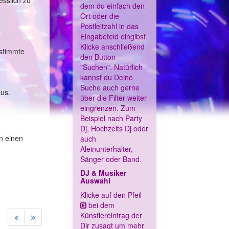
esslich zu
dem du einfach den
Ort oder die
Postleitzahl in das
Eingabefeld eingibst.
Klicke anschließend
estimmte
den Button
"Suchen". Natürlich
kannst du Deine
Suche auch gerne
aus.
über die Filter weiter
eingrenzen. Zum
Beispiel nach Party
Dj, Hochzeits Dj oder
n einen
auch
Aleinunterhalter,
Sänger oder Band.
DJ & Musiker
Auswahl
Klicke auf den Pfeil
bei dem
Künstlereintrag der
Dir zusagt um mehr