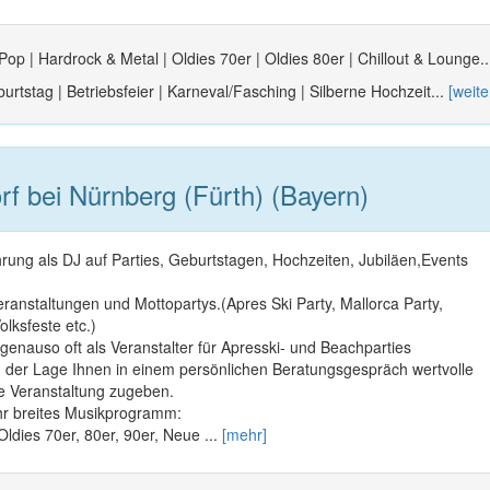
Pop | Hardrock & Metal | Oldies 70er | Oldies 80er | Chillout & Lounge.
urtstag | Betriebsfeier | Karneval/Fasching | Silberne Hochzeit...
[weite
f bei Nürnberg (Fürth) (Bayern)
rung als DJ auf Parties, Geburtstagen, Hochzeiten, Jubiläen,Events
Veranstaltungen und Mottopartys.(Apres Ski Party, Mallorca Party,
lksfeste etc.)
genauso oft als Veranstalter für Apresski- und Beachparties
in der Lage Ihnen in einem persönlichen Beratungsgespräch wertvolle
che Veranstaltung zugeben.
ehr breites Musikprogramm:
Oldies 70er, 80er, 90er, Neue ...
[mehr]