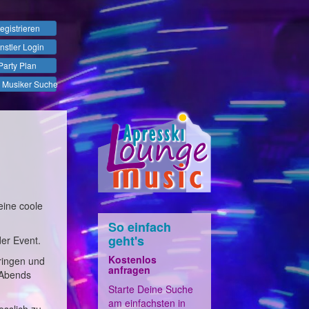
egistrieren
nstler Login
Party Plan
 Musiker Suche
eine coole
So einfach
geht's
der Event.
Kostenlos
ringen und
anfragen
 Abends
Starte Deine Suche
am einfachsten in