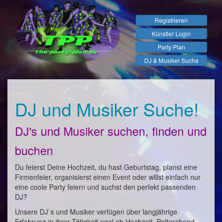
Registrieren
Künstler Login
Party Plan
DJ & Musiker Suche
DJ und Musiker Suche!
DJ's und Musiker suchen, finden und
buchen
Du feierst Deine Hochzeit, du hast Geburtstag, planst eine
Firmenfeier, organisierst einen Event oder willst einfach nur
eine coole Party feiern und suchst den perfekt passenden
DJ?
Unsere DJ`s und Musiker verfügen über langjährige
Erfahrung in ihrer Tätigkeit egal ob Hochzeit, Polterabend,