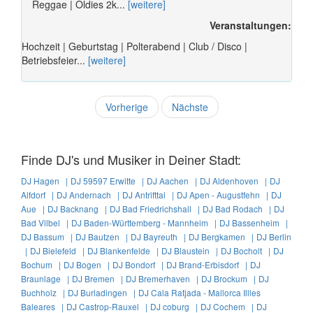
Reggae | Oldies 2k...
[weitere]
Veranstaltungen:
Hochzeit | Geburtstag | Polterabend | Club / Disco |
Betriebsfeier...
[weitere]
Vorherige
Nächste
Finde DJ's und Musiker in Deiner Stadt:
DJ Hagen |
DJ 59597 Erwitte |
DJ Aachen |
DJ Aldenhoven |
DJ
Alfdorf |
DJ Andernach |
DJ Antrifttal |
DJ Apen - Augustfehn |
DJ
Aue |
DJ Backnang |
DJ Bad Friedrichshall |
DJ Bad Rodach |
DJ
Bad Vilbel |
DJ Baden-Württemberg - Mannheim |
DJ Bassenheim |
DJ Bassum |
DJ Bautzen |
DJ Bayreuth |
DJ Bergkamen |
DJ Berlin
|
DJ Bielefeld |
DJ Blankenfelde |
DJ Blaustein |
DJ Bocholt |
DJ
Bochum |
DJ Bogen |
DJ Bondorf |
DJ Brand-Erbisdorf |
DJ
Braunlage |
DJ Bremen |
DJ Bremerhaven |
DJ Brockum |
DJ
Buchholz |
DJ Burladingen |
DJ Cala Ratjada - Mallorca Illles
Baleares |
DJ Castrop-Rauxel |
DJ coburg |
DJ Cochem |
DJ