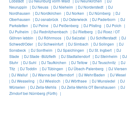
Lobstädt |
DJ Neunburg vorm Wald |
DJ Neunkirchen |
DJ
Neuruppin |
DJ Neuss |
DJ Nieheim |
DJ Norderstedt |
DJ
Nordhausen |
DJ Nordkirchen |
DJ Norken |
DJ Nürnberg |
DJ
Oberhausen |
DJ osnabrück |
DJ Osterwieck |
DJ Paderborn |
DJ
Parkstetten |
DJ Peine |
DJ Peißenberg |
DJ Pilsting |
DJ Polch |
DJ Pulheim |
DJ Rednitzhembach |
DJ Rietberg |
DJ Roez / OT
Göhren lebbin |
DJ Röhrmoos |
DJ Salzatal |
DJ Schifferstadt |
DJ
Schwedt/Oder |
DJ Schweinfurt |
DJ Simbach |
DJ Solingen |
DJ
Sonsbeck |
DJ Sontheim |
DJ Spaichingen |
DJ St. Ingbert |
DJ
Stade |
DJ Stade -Bützfleth |
DJ Stadtallendorf |
DJ Steinheim |
DJ
Stuhr |
DJ Suhl |
DJ Taufkirchen |
DJ Teltow |
DJ Teuschnitz |
DJ
Titz |
DJ Toddin |
DJ Tübingen |
DJ Übach-Palenberg |
DJ Viersen
|
DJ Walluf |
DJ Wanna bei Otterndorf |
DJ Wehr/Baden |
DJ Wesel
|
DJ Wesseling |
DJ Wiesloch |
DJ Wörthsee |
DJ Wunsiedel |
DJ
Würselen |
DJ Zella-Mehlis |
DJ Zella-Mehlis OT Benshausen |
DJ
Zirndorf bei Nürnberg (Fürth) |