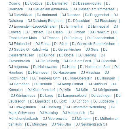
Coswig |
DJ Cottbus |
DJ Darmstadt |
DJ Dessau-roßlau |
DJ
Dierbach |
DJ Dießen am Ammersee |
DJ Diessen am Ammersee |
DJ Dietzhölztal |
DJ dortmund |
DJ Dresden |
DJ Duggendorf |
DJ
Duisburg |
DJ Duisburg Bergheim |
DJ Düsseldorf |
DJ Ebersberg |
DJ Eggenstein-Leopoldshafen |
DJ Emmerthal |
DJ Ennepetal |
DJ
Erdweg |
DJ Erftstadt |
DJ Essen |
DJ Flintbek |
DJ Frankfurt |
DJ
Frankfurt am Main |
DJ Frechen |
DJ Freiburg |
DJ Friedrichsdorf |
DJ Frielendorf |
DJ Fulda |
DJ Fürth |
DJ Garmisch-Partenkirchen |
DJ Gaußig OT Katschwitz |
DJ Gelsenkirchen |
DJ Gera |
DJ
Gessertshausen |
DJ Glinde |
DJ Gotha |
DJ Greding |
DJ
Grevenbroich |
DJ Großthiemig |
DJ Grub am Forst |
DJ Gütersloh |
DJ hagenow |
DJ Hainewalde |
DJ Halle |
DJ Haltern am See |
DJ
Hamburg |
DJ Hannover |
DJ Hasbergen |
DJ Hirschau |
DJ
Holzminden |
DJ Homberg Ohm |
DJ Idar-Oberstein |
DJ Ihringen |
DJ Illerrieden |
DJ Iserlohn |
DJ Kamp-Lintfort |
DJ Karlshud |
DJ
Kempten |
DJ Kleinröhrsdorf |
DJ köln |
DJ Köln |
DJ Königsbrunn
|
DJ Königsmoos |
DJ Lage |
DJ Langenselbold |
DJ Lauingen |
DJ
Leutesdorf |
DJ Lippstadt |
DJ Loitz |
DJ London |
DJ Lübbecke |
DJ Ludwigshafen |
DJ Lüneburg |
DJ Lutherstadt Wittenberg |
DJ
Markt Schwaben |
DJ Massing |
DJ Meerbusch |
DJ
Mönchengladbach |
DJ Moorenweis |
DJ Mülheim |
DJ Mülheim an
der Ruhr |
DJ München |
DJ Neu-Ulm |
DJ Neukieritzsch OT