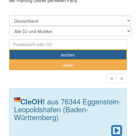
der Planung Deiner perfekten Party.
suchen
reset
aus 76344 Eggenstein-
CleOH!
Leopoldshafen (Baden-
Württemberg)