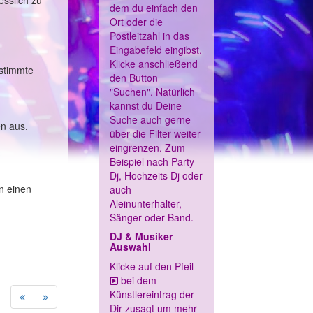
esslich zu
dem du einfach den
Ort oder die
Postleitzahl in das
Eingabefeld eingibst.
Klicke anschließend
estimmte
den Button
"Suchen". Natürlich
kannst du Deine
Suche auch gerne
en aus.
über die Filter weiter
eingrenzen. Zum
Beispiel nach Party
Dj, Hochzeits Dj oder
n einen
auch
Aleinunterhalter,
Sänger oder Band.
DJ & Musiker
Auswahl
Klicke auf den Pfeil
bei dem
Künstlereintrag der
Dir zusagt um mehr