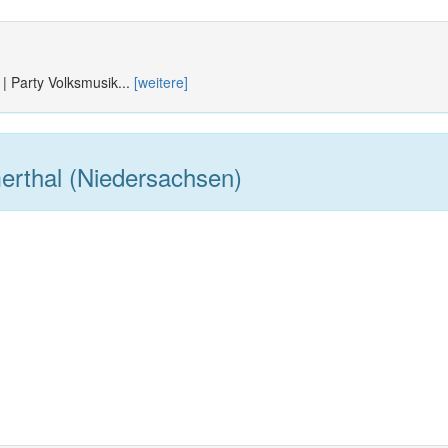
 | Party Volksmusik...
[weitere]
rthal (Niedersachsen)