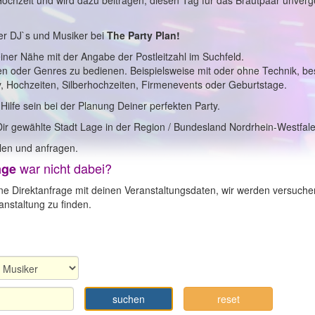
 Hochzeit und wird dazu beitragen, diesen Tag für das Brautpaar unverg
er DJ`s und Musiker bei
The Party Plan!
einer Nähe mit der Angabe der Postleitzahl im Suchfeld.
en oder Genres zu bedienen. Beispielsweise mit oder ohne Technik, b
y, Hochzeiten, Silberhochzeiten, Firmenevents oder Geburtstage.
 Hilfe sein bei der Planung Deiner perfekten Party.
Dir gewählte Stadt Lage in der Region / Bundesland Nordrhein-Westfal
en und anfragen.
war nicht dabei?
age
ne Direktanfrage mit deinen Veranstaltungsdaten, wir werden versuche
nstaltung zu finden.
suchen
reset