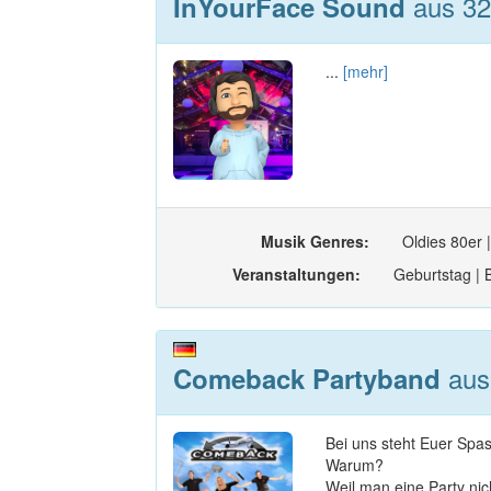
aus 32
InYourFace Sound
...
[mehr]
Musik Genres:
Oldies 80er 
Veranstaltungen:
Geburtstag | B
aus
Comeback Partyband
Bei uns steht Euer Sp
Warum?
Weil man eine Party nic