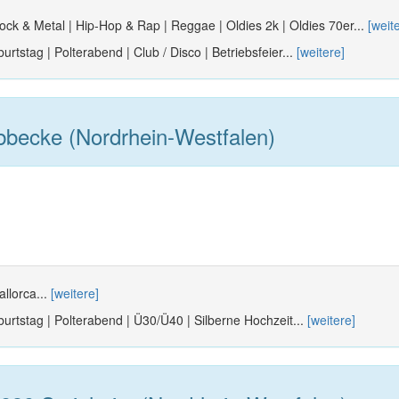
ock & Metal | Hip-Hop & Rap | Reggae | Oldies 2k | Oldies 70er...
[weit
urtstag | Polterabend | Club / Disco | Betriebsfeier...
[weitere]
becke (Nordrhein-Westfalen)
allorca...
[weitere]
burtstag | Polterabend | Ü30/Ü40 | Silberne Hochzeit...
[weitere]