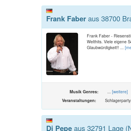
aus 38700 Bra
Frank Faber
Frank Faber - Riesenst
Welthits. Viele eigene
Glaubwürdigkeit!! ...
[me
Musik Genres:
...
[weitere]
Veranstaltungen:
Schlagerparty
aus 32791 Lage (N
Dj Pepe