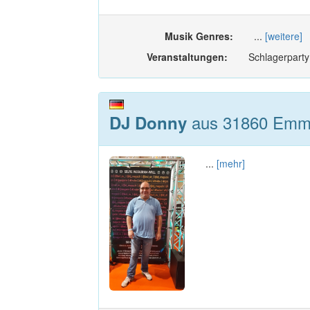
Musik Genres:
...
[weitere]
Veranstaltungen:
Schlagerparty
aus 31860 Emme
DJ Donny
...
[mehr]