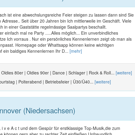
ch ist eine abwechslungsreiche Feier steigen zu lassen dann sind Sie
n Adresse.. Seit über 20 Jahren bin Ich mittlerweile im Geschäft. Viele
ch in einer Gaststätte regelmässige Saalpartys beschallt.
 einfach mal ne Party .....Alles möglich... Ein unverbindliches
ze Ich vorraus . Nur ein persönliches Kennenlernen zeigt ob man als
passt. Homepage oder Whattsapp können keine wichtigen
uf ein baldiges Kennenlernen Ihr D...
[mehr]
 Oldies 80er | Oldies 90er | Dance | Schlager | Rock & Roll...
[weitere]
urtstag | Polterabend | Betriebsfeier | Ü30/Ü40...
[weitere]
nover (Niedersachsen)
 L i v e A c t und dem Gespür für erstklassige Top-Musik,die zum
 können gern,aber zu rechter Zeit,einfließen.Unfreundlich