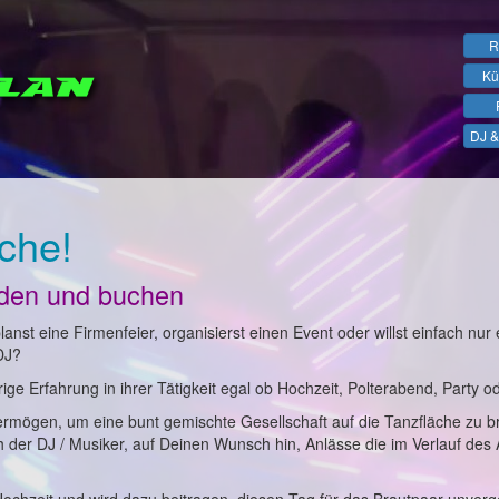
R
Kü
DJ &
che!
nden und buchen
anst eine Firmenfeier, organisierst einen Event oder willst einfach nur 
DJ?
ge Erfahrung in ihrer Tätigkeit egal ob Hochzeit, Polterabend, Party o
ermögen, um eine bunt gemischte Gesellschaft auf die Tanzfläche zu b
ch der DJ / Musiker, auf Deinen Wunsch hin, Anlässe die im Verlauf des