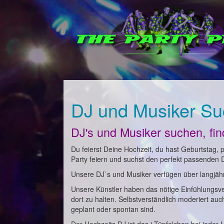
DJ und Musiker Su
DJ's und Musiker suchen, fi
Du feierst Deine Hochzeit, du hast Geburtstag, pl
Party feiern und suchst den perfekt passenden 
Unsere DJ`s und Musiker verfügen über langjähri
Unsere Künstler haben das nötige Einfühlungsv
dort zu halten. Selbstverständlich moderiert au
geplant oder spontan sind.