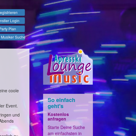
egistrieren
nstler Login
Party Plan
 Musiker Suche
eine coole
So einfach
geht's
der Event.
Kostenlos
ringen und
anfragen
 Abends
Starte Deine Suche
am einfachsten in