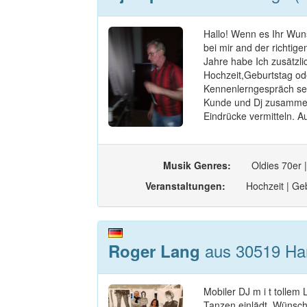
Hallo! Wenn es Ihr Wuns
bei mir and der richtige
Jahre habe Ich zusätzli
Hochzeit,Geburtstag oder
Kennenlerngespräch set
Kunde und Dj zusammen
Eindrücke vermitteln. A
Musik Genres:
Oldies 70er |
Veranstaltungen:
Hochzeit | Geb
aus 30519 Han
Roger Lang
Mobiler DJ m i t tollem
Tanzen einlädt. Wünsche