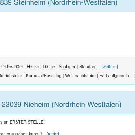
839 Steinheim (Nordrhein-Westfalen)
| Oldies 90er | House | Dance | Schlager | Standard...
[weitere]
etriebsfeier | Karneval/Fasching | Weihnachtsfeier | Party allgemein...
 33039 Nieheim (Nordrhein-Westfalen)
ass an ERSTER STELLE!
ht umtauschen kann!!!...
[mehr]