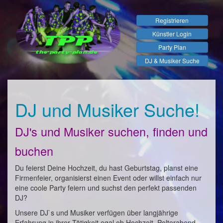
Registrieren
Künstler Login
Party Plan
DJ & Musiker Suche
DJ und Musiker Suche!
DJ's und Musiker suchen, finden und
buchen
Du feierst Deine Hochzeit, du hast Geburtstag, planst eine
Firmenfeier, organisierst einen Event oder willst einfach nur
eine coole Party feiern und suchst den perfekt passenden
DJ?
Unsere DJ`s und Musiker verfügen über langjährige
Erfahrung in ihrer Tätigkeit egal ob Hochzeit, Polterabend,