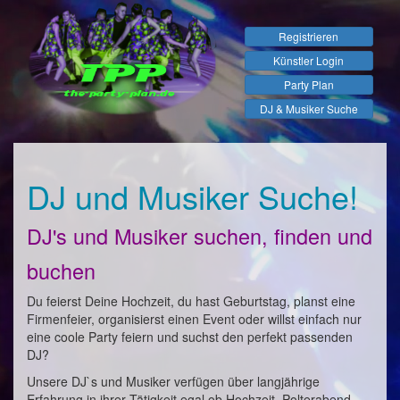
Registrieren
Künstler Login
Party Plan
DJ & Musiker Suche
DJ und Musiker Suche!
DJ's und Musiker suchen, finden und
buchen
Du feierst Deine Hochzeit, du hast Geburtstag, planst eine
Firmenfeier, organisierst einen Event oder willst einfach nur
eine coole Party feiern und suchst den perfekt passenden
DJ?
Unsere DJ`s und Musiker verfügen über langjährige
Erfahrung in ihrer Tätigkeit egal ob Hochzeit, Polterabend,