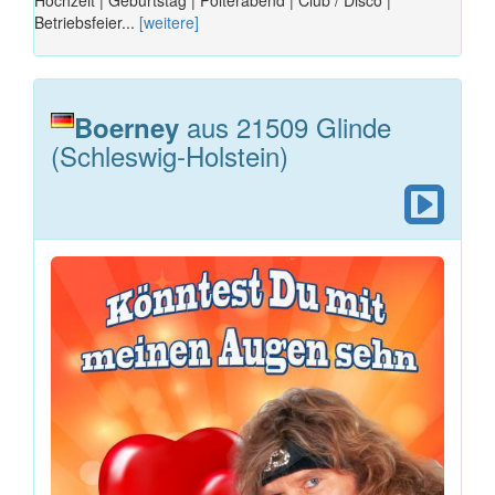
Hochzeit | Geburtstag | Polterabend | Club / Disco |
Betriebsfeier...
[weitere]
aus 21509 Glinde
Boerney
(Schleswig-Holstein)