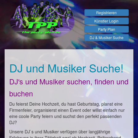
Registrieren
Künstler Login
Party Plan
DJ & Musiker Suche
DJ und Musiker Suche!
DJ's und Musiker suchen, finden und
buchen
Du feierst Deine Hochzeit, du hast Geburtstag, planst eine
Firmenfeier, organisierst einen Event oder willst einfach nur
eine coole Party feiern und suchst den perfekt passenden
DJ?
Unsere DJ`s und Musiker verfügen über langjährige
Erfahrung in ihrer Tätigkeit egal ob Hochzeit, Polterabend,