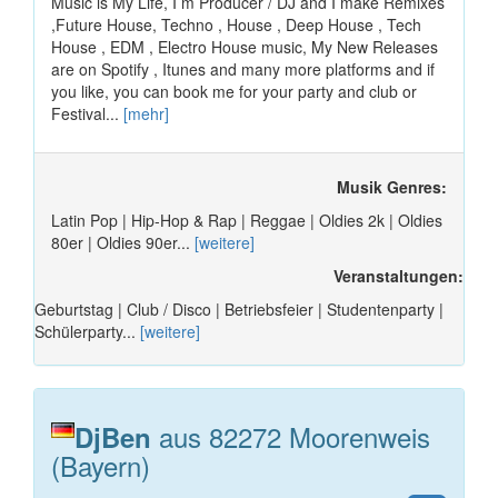
Music is My Life, I m Producer / DJ and I make Remixes
,Future House, Techno , House , Deep House , Tech
House , EDM , Electro House music, My New Releases
are on Spotify , Itunes and many more platforms and if
you like, you can book me for your party and club or
Festival...
[mehr]
Musik Genres:
Latin Pop | Hip-Hop & Rap | Reggae | Oldies 2k | Oldies
80er | Oldies 90er...
[weitere]
Veranstaltungen:
Geburtstag | Club / Disco | Betriebsfeier | Studentenparty |
Schülerparty...
[weitere]
aus 82272 Moorenweis
DjBen
(Bayern)