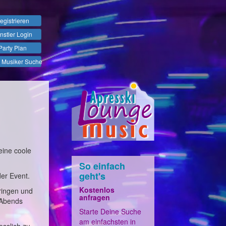
egistrieren
nstler Login
Party Plan
 Musiker Suche
eine coole
So einfach
geht's
der Event.
Kostenlos
ringen und
anfragen
 Abends
Starte Deine Suche
am einfachsten in