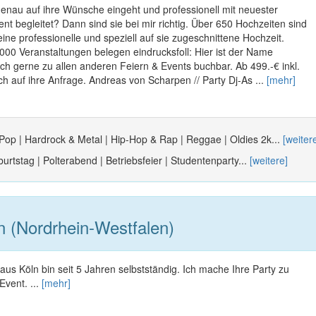
genau auf ihre Wünsche eingeht und professionell mit neuester
ent begleitet? Dann sind sie bei mir richtig. Über 650 Hochzeiten sind
eine professionelle und speziell auf sie zugeschnittene Hochzeit.
00 Veranstaltungen belegen eindrucksfoll: Hier ist der Name
h gerne zu allen anderen Feiern & Events buchbar. Ab 499.-€ inkl.
h auf ihre Anfrage. Andreas von Scharpen // Party Dj-As ...
[mehr]
 Pop | Hardrock & Metal | Hip-Hop & Rap | Reggae | Oldies 2k...
[weiter
urtstag | Polterabend | Betriebsfeier | Studentenparty...
[weitere]
 (Nordrhein-Westfalen)
s Köln bin seit 5 Jahren selbstständig. Ich mache Ihre Party zu
vent. ...
[mehr]