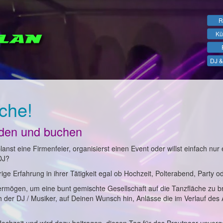
R
Kü
DJ &
che!
nden und buchen
anst eine Firmenfeier, organisierst einen Event oder willst einfach nur 
DJ?
ge Erfahrung in ihrer Tätigkeit egal ob Hochzeit, Polterabend, Party o
ermögen, um eine bunt gemischte Gesellschaft auf die Tanzfläche zu b
ch der DJ / Musiker, auf Deinen Wunsch hin, Anlässe die im Verlauf des