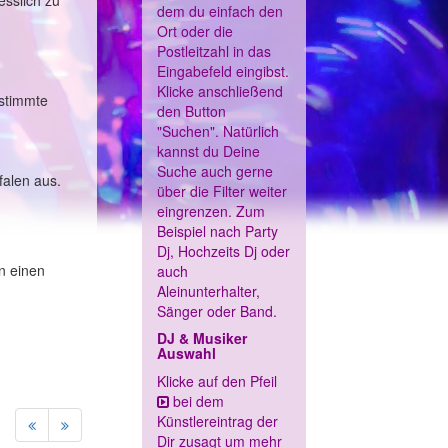
esslich zu
dem du einfach den
Ort oder die
Postleitzahl in das
Eingabefeld eingibst.
Klicke anschließend
estimmte
den Button
"Suchen". Natürlich
kannst du Deine
Suche auch gerne
falen aus.
über die Filter weiter
eingrenzen. Zum
Beispiel nach Party
Dj, Hochzeits Dj oder
n einen
auch
Aleinunterhalter,
Sänger oder Band.
DJ & Musiker
Auswahl
Klicke auf den Pfeil
bei dem
Künstlereintrag der
Dir zusagt um mehr