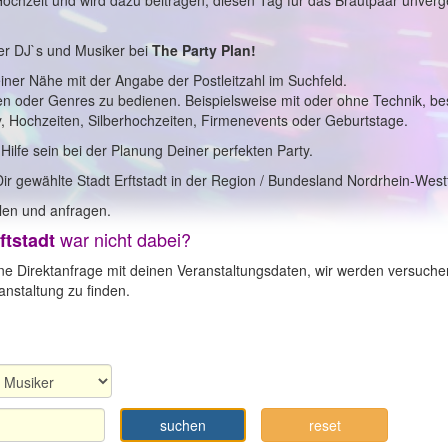
 Hochzeit und wird dazu beitragen, diesen Tag für das Brautpaar unverg
er DJ`s und Musiker bei
The Party Plan!
einer Nähe mit der Angabe der Postleitzahl im Suchfeld.
en oder Genres zu bedienen. Beispielsweise mit oder ohne Technik, b
y, Hochzeiten, Silberhochzeiten, Firmenevents oder Geburtstage.
 Hilfe sein bei der Planung Deiner perfekten Party.
ir gewählte Stadt Erftstadt in der Region / Bundesland Nordrhein-West
en und anfragen.
war nicht dabei?
ftstadt
ne Direktanfrage mit deinen Veranstaltungsdaten, wir werden versuche
nstaltung zu finden.
suchen
reset