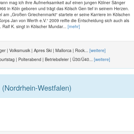
ann mag ich ihre Aufmerksamkeit auf einen jungen Kölner Sänger
966 in Köln geboren und trägt das Kölsch Gen tief in seinem Herzen.
el am „Großen Griechenmarkt“ startete er seine Karriere im Kölschen
Korps Jan von Werth e.V.“ 2009 reifte die Entscheidung sich auch als
 Ralf K. singt in Kölscher Mundar...
[mehr]
er | Volksmusik | Apres Ski | Mallorca | Rock...
[weitere]
urtstag | Polterabend | Betriebsfeier | Ü30/Ü40...
[weitere]
 (Nordrhein-Westfalen)