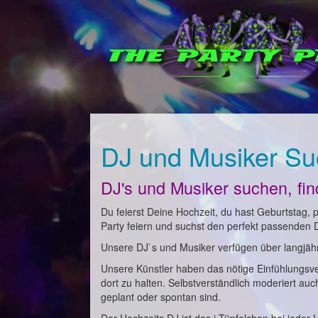
DJ und Musiker Su
DJ's und Musiker suchen, fi
Du feierst Deine Hochzeit, du hast Geburtstag, pl
Party feiern und suchst den perfekt passenden 
Unsere DJ`s und Musiker verfügen über langjähri
Unsere Künstler haben das nötige Einfühlungsv
dort zu halten. Selbstverständlich moderiert au
geplant oder spontan sind.