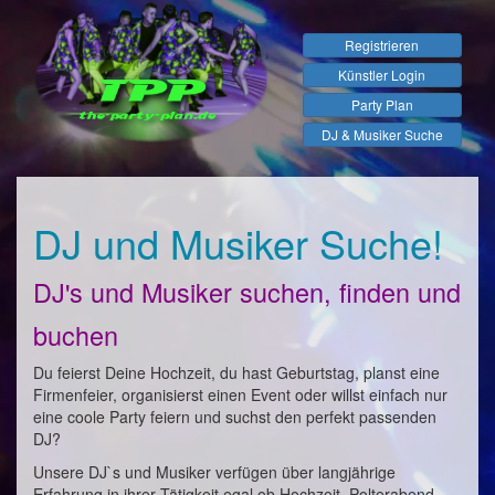
Registrieren
Künstler Login
Party Plan
DJ & Musiker Suche
DJ und Musiker Suche!
DJ's und Musiker suchen, finden und
buchen
Du feierst Deine Hochzeit, du hast Geburtstag, planst eine
Firmenfeier, organisierst einen Event oder willst einfach nur
eine coole Party feiern und suchst den perfekt passenden
DJ?
Unsere DJ`s und Musiker verfügen über langjährige
Erfahrung in ihrer Tätigkeit egal ob Hochzeit, Polterabend,