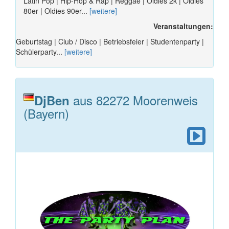
Latin Pop | Hip-Hop & Rap | Reggae | Oldies 2k | Oldies
80er | Oldies 90er...
[weitere]
Veranstaltungen:
Geburtstag | Club / Disco | Betriebsfeier | Studentenparty |
Schülerparty...
[weitere]
aus 82272 Moorenweis
DjBen
(Bayern)