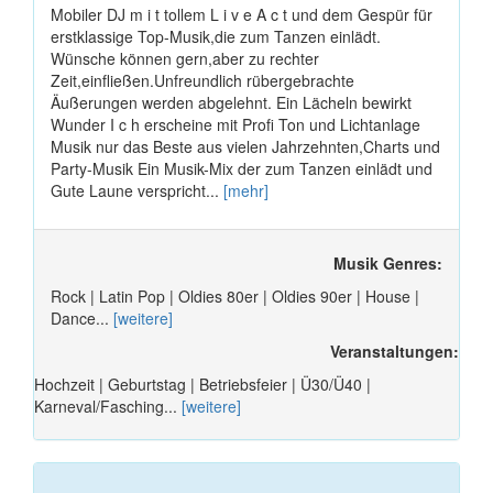
Mobiler DJ m i t tollem L i v e A c t und dem Gespür für
erstklassige Top-Musik,die zum Tanzen einlädt.
Wünsche können gern,aber zu rechter
Zeit,einfließen.Unfreundlich rübergebrachte
Äußerungen werden abgelehnt. Ein Lächeln bewirkt
Wunder I c h erscheine mit Profi Ton und Lichtanlage
Musik nur das Beste aus vielen Jahrzehnten,Charts und
Party-Musik Ein Musik-Mix der zum Tanzen einlädt und
Gute Laune verspricht...
[mehr]
Musik Genres:
Rock | Latin Pop | Oldies 80er | Oldies 90er | House |
Dance...
[weitere]
Veranstaltungen:
Hochzeit | Geburtstag | Betriebsfeier | Ü30/Ü40 |
Karneval/Fasching...
[weitere]