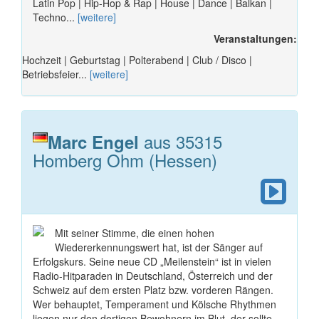
Latin Pop | Hip-Hop & Rap | House | Dance | Balkan |
Techno...
[weitere]
Veranstaltungen:
Hochzeit | Geburtstag | Polterabend | Club / Disco |
Betriebsfeier...
[weitere]
aus 35315
Marc Engel
Homberg Ohm (Hessen)
Mit seiner Stimme, die einen hohen
Wiedererkennungswert hat, ist der Sänger auf
Erfolgskurs. Seine neue CD „Meilenstein“ ist in vielen
Radio-Hitparaden in Deutschland, Österreich und der
Schweiz auf dem ersten Platz bzw. vorderen Rängen.
Wer behauptet, Temperament und Kölsche Rhythmen
liegen nur den dortigen Bewohnern im Blut, der sollte