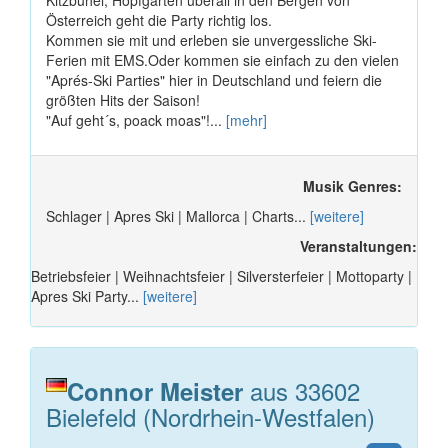
Kitzbühel, Hopfgarten überall in den Bergen von
Österreich geht die Party richtig los.
Kommen sie mit und erleben sie unvergessliche Ski-
Ferien mit EMS.Oder kommen sie einfach zu den vielen
"Aprés-Ski Parties" hier in Deutschland und feiern die
größten Hits der Saison!
"Auf geht´s, poack moas"!...
[mehr]
Musik Genres:
Schlager | Apres Ski | Mallorca | Charts...
[weitere]
Veranstaltungen:
Betriebsfeier | Weihnachtsfeier | Silversterfeier | Mottoparty |
Apres Ski Party...
[weitere]
aus 33602
Connor Meister
Bielefeld (Nordrhein-Westfalen)