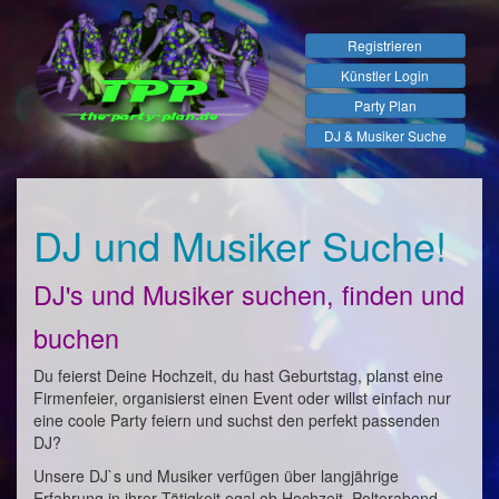
Registrieren
Künstler Login
Party Plan
DJ & Musiker Suche
DJ und Musiker Suche!
DJ's und Musiker suchen, finden und
buchen
Du feierst Deine Hochzeit, du hast Geburtstag, planst eine
Firmenfeier, organisierst einen Event oder willst einfach nur
eine coole Party feiern und suchst den perfekt passenden
DJ?
Unsere DJ`s und Musiker verfügen über langjährige
Erfahrung in ihrer Tätigkeit egal ob Hochzeit, Polterabend,