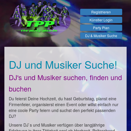
Registrieren
Künstler Login
Party Plan
DJ & Musiker Suche
DJ und Musiker Suche!
DJ's und Musiker suchen, finden und
buchen
Du feierst Deine Hochzeit, du hast Geburtstag, planst eine
Firmenfeier, organisierst einen Event oder willst einfach nur
eine coole Party feiern und suchst den perfekt passenden
DJ?
Unsere DJ`s und Musiker verfügen über langjährige
Erfahrung in ihrer Tätigkeit egal ob Hochzeit, Polterabend,