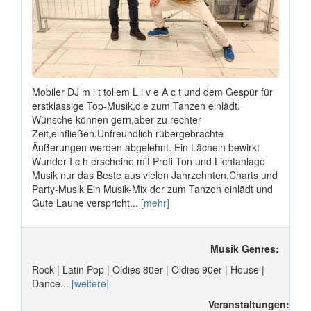
Mobiler DJ m i t tollem L i v e A c t und dem Gespür für
erstklassige Top-Musik,die zum Tanzen einlädt.
Wünsche können gern,aber zu rechter
Zeit,einfließen.Unfreundlich rübergebrachte
Äußerungen werden abgelehnt. Ein Lächeln bewirkt
Wunder I c h erscheine mit Profi Ton und Lichtanlage
Musik nur das Beste aus vielen Jahrzehnten,Charts und
Party-Musik Ein Musik-Mix der zum Tanzen einlädt und
Gute Laune verspricht...
[mehr]
Musik Genres:
Rock | Latin Pop | Oldies 80er | Oldies 90er | House |
Dance...
[weitere]
Veranstaltungen: