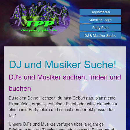
Registrieren
Künstler Login
Party Plan
DJ & Musiker Suche
DJ und Musiker Suche!
DJ's und Musiker suchen, finden und
buchen
Du feierst Deine Hochzeit, du hast Geburtstag, planst eine
Firmenfeier, organisierst einen Event oder willst einfach nur
eine coole Party feiern und suchst den perfekt passenden
DJ?
Unsere DJ`s und Musiker verfügen über langjährige
Erfahrung in ihrer Tätigkeit egal ob Hochzeit, Polterabend,