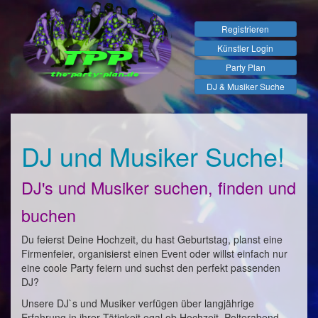
Registrieren
Künstler Login
Party Plan
DJ & Musiker Suche
DJ und Musiker Suche!
DJ's und Musiker suchen, finden und
buchen
Du feierst Deine Hochzeit, du hast Geburtstag, planst eine
Firmenfeier, organisierst einen Event oder willst einfach nur
eine coole Party feiern und suchst den perfekt passenden
DJ?
Unsere DJ`s und Musiker verfügen über langjährige
Erfahrung in ihrer Tätigkeit egal ob Hochzeit, Polterabend,