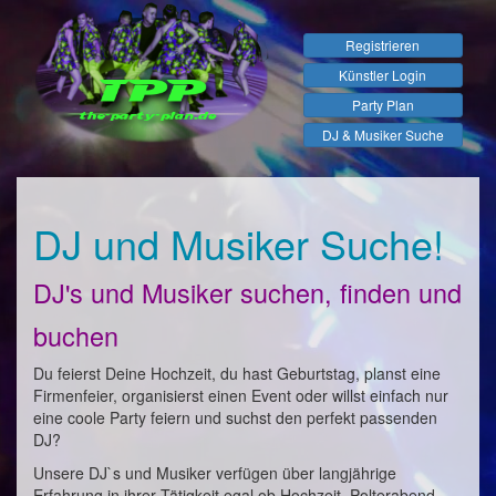
Registrieren
Künstler Login
Party Plan
DJ & Musiker Suche
DJ und Musiker Suche!
DJ's und Musiker suchen, finden und
buchen
Du feierst Deine Hochzeit, du hast Geburtstag, planst eine
Firmenfeier, organisierst einen Event oder willst einfach nur
eine coole Party feiern und suchst den perfekt passenden
DJ?
Unsere DJ`s und Musiker verfügen über langjährige
Erfahrung in ihrer Tätigkeit egal ob Hochzeit, Polterabend,