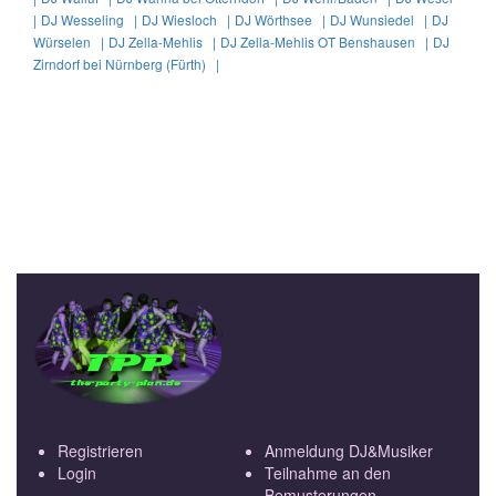
|
DJ Wesseling |
DJ Wiesloch |
DJ Wörthsee |
DJ Wunsiedel |
DJ
Würselen |
DJ Zella-Mehlis |
DJ Zella-Mehlis OT Benshausen |
DJ
Zirndorf bei Nürnberg (Fürth) |
Registrieren
Anmeldung DJ&Musiker
Login
Teilnahme an den
Bemusterungen