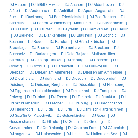
DJ Hagen |
DJ 59597 Erwitte |
DJ Aachen |
DJ Aldenhoven |
DJ
Alfdorf |
DJ Andernach |
DJ Antrifttal |
DJ Apen - Augustfehn |
DJ
Aue |
DJ Backnang |
DJ Bad Friedrichshall |
DJ Bad Rodach |
DJ
Bad Vilbel |
DJ Baden-Württemberg - Mannheim |
DJ Bassenheim |
DJ Bassum |
DJ Bautzen |
DJ Bayreuth |
DJ Bergkamen |
DJ Berlin
|
DJ Bielefeld |
DJ Blankenfelde |
DJ Blaustein |
DJ Bocholt |
DJ
Bochum |
DJ Bogen |
DJ Bondorf |
DJ Brand-Erbisdorf |
DJ
Braunlage |
DJ Bremen |
DJ Bremerhaven |
DJ Brockum |
DJ
Buchholz |
DJ Burladingen |
DJ Cala Ratjada - Mallorca Illles
Baleares |
DJ Castrop-Rauxel |
DJ coburg |
DJ Cochem |
DJ
Coswig |
DJ Cottbus |
DJ Darmstadt |
DJ Dessau-roßlau |
DJ
Dierbach |
DJ Dießen am Ammersee |
DJ Diessen am Ammersee |
DJ Dietzhölztal |
DJ dortmund |
DJ Dresden |
DJ Duggendorf |
DJ
Duisburg |
DJ Duisburg Bergheim |
DJ Düsseldorf |
DJ Ebersberg |
DJ Eggenstein-Leopoldshafen |
DJ Emmerthal |
DJ Ennepetal |
DJ
Erdweg |
DJ Erftstadt |
DJ Essen |
DJ Flintbek |
DJ Frankfurt |
DJ
Frankfurt am Main |
DJ Frechen |
DJ Freiburg |
DJ Friedrichsdorf |
DJ Frielendorf |
DJ Fulda |
DJ Fürth |
DJ Garmisch-Partenkirchen |
DJ Gaußig OT Katschwitz |
DJ Gelsenkirchen |
DJ Gera |
DJ
Gessertshausen |
DJ Glinde |
DJ Gotha |
DJ Greding |
DJ
Grevenbroich |
DJ Großthiemig |
DJ Grub am Forst |
DJ Gütersloh |
DJ hagenow |
DJ Hainewalde |
DJ Halle |
DJ Haltern am See |
DJ