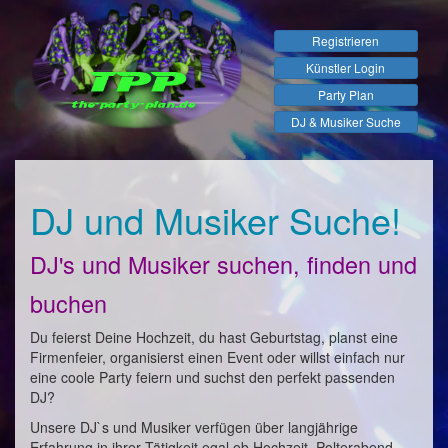
Registrieren
Künstler Login
Party Plan
DJ & Musiker Suche
DJ und Musiker Suche!
DJ's und Musiker suchen, finden und
buchen
Du feierst Deine Hochzeit, du hast Geburtstag, planst eine
Firmenfeier, organisierst einen Event oder willst einfach nur
eine coole Party feiern und suchst den perfekt passenden
DJ?
Unsere DJ`s und Musiker verfügen über langjährige
Erfahrung in ihrer Tätigkeit egal ob Hochzeit, Polterabend,