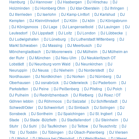
Hamburg |
DJ Hannover |
DJ Hasbergen |
DJ Hirschau |
DJ
Holzminden |
DJ Homberg Ohm |
DJ Idar-Oberstein |
DJ Ihringen |
DJ Illerrieden |
DJ Iserlohn |
DJ Kamp-Lintfort |
DJ Karlshud |
DJ
Kempten |
DJ Kleinröhrsdorf |
DJ Köln |
DJ köln |
DJ Königsbrunn
|
DJ Königsmoos |
DJ Lage |
DJ Langenselbold |
DJ Lauingen |
DJ
Leutesdorf |
DJ Lippstadt |
DJ Loitz |
DJ London |
DJ Lübbecke |
DJ Ludwigshafen |
DJ Lüneburg |
DJ Lutherstadt Wittenberg |
DJ
Markt Schwaben |
DJ Massing |
DJ Meerbusch |
DJ
Mönchengladbach |
DJ Moorenweis |
DJ Mülheim |
DJ Mülheim an
der Ruhr |
DJ München |
DJ Neu-Ulm |
DJ Neukieritzsch OT
Lobstädt |
DJ Neunburg vorm Wald |
DJ Neunkirchen |
DJ
Neuruppin |
DJ Neuss |
DJ Nieheim |
DJ Norderstedt |
DJ
Nordhausen |
DJ Nordkirchen |
DJ Norken |
DJ Nürnberg |
DJ
Oberhausen |
DJ osnabrück |
DJ Osterwieck |
DJ Paderborn |
DJ
Parkstetten |
DJ Peine |
DJ Peißenberg |
DJ Pilsting |
DJ Polch |
DJ Pulheim |
DJ Rednitzhembach |
DJ Rietberg |
DJ Roez / OT
Göhren lebbin |
DJ Röhrmoos |
DJ Salzatal |
DJ Schifferstadt |
DJ
Schwedt/Oder |
DJ Schweinfurt |
DJ Simbach |
DJ Solingen |
DJ
Sonsbeck |
DJ Sontheim |
DJ Spaichingen |
DJ St. Ingbert |
DJ
Stade |
DJ Stade -Bützfleth |
DJ Stadtallendorf |
DJ Steinheim |
DJ
Stuhr |
DJ Suhl |
DJ Taufkirchen |
DJ Teltow |
DJ Teuschnitz |
DJ
Titz |
DJ Toddin |
DJ Tübingen |
DJ Übach-Palenberg |
DJ Viersen
|
DJ Walluf |
DJ Wanna bei Otterndorf |
DJ Wehr/Baden |
DJ Wesel