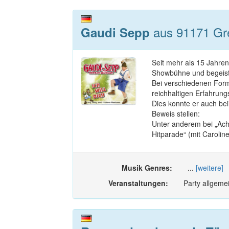
aus 91171 Gre
Gaudi Sepp
Seit mehr als 15 Jahren
Showbühne und begeist
Bei verschiedenen Form
reichhaltigen Erfahrung
Dies konnte er auch b
Beweis stellen:
Unter anderem bei „Ach
Hitparade“ (mit Caroli
Musik Genres:
...
[weitere]
Veranstaltungen:
Party allgemei