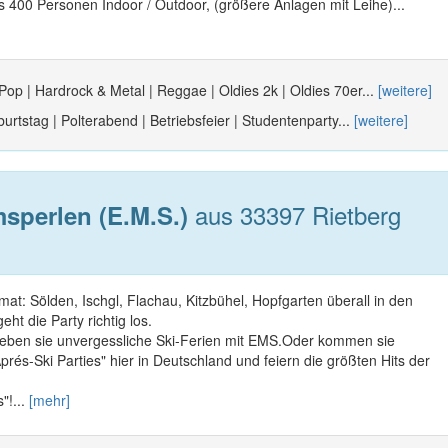
is 400 Personen Indoor / Outdoor, (größere Anlagen mit Leihe)...
 Pop | Hardrock & Metal | Reggae | Oldies 2k | Oldies 70er...
[weitere]
urtstag | Polterabend | Betriebsfeier | Studentenparty...
[weitere]
aus 33397 Rietberg
sperlen (E.M.S.)
imat: Sölden, Ischgl, Flachau, Kitzbühel, Hopfgarten überall in den
ht die Party richtig los.
eben sie unvergessliche Ski-Ferien mit EMS.Oder kommen sie
prés-Ski Parties" hier in Deutschland und feiern die größten Hits der
"!...
[mehr]