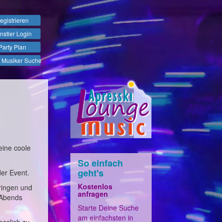
egistrieren
nstler Login
Party Plan
 Musiker Suche
eine coole
So einfach
geht's
der Event.
Kostenlos
ringen und
anfragen
 Abends
Starte Deine Suche
am einfachsten in