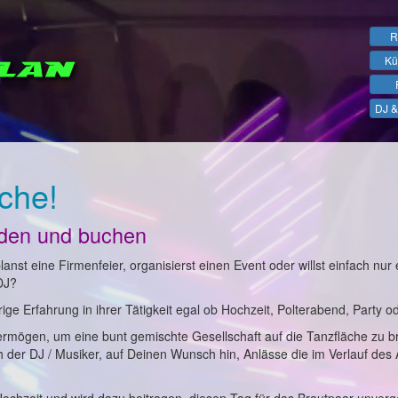
R
Kü
DJ &
che!
nden und buchen
anst eine Firmenfeier, organisierst einen Event oder willst einfach nur 
DJ?
ge Erfahrung in ihrer Tätigkeit egal ob Hochzeit, Polterabend, Party o
ermögen, um eine bunt gemischte Gesellschaft auf die Tanzfläche zu b
ch der DJ / Musiker, auf Deinen Wunsch hin, Anlässe die im Verlauf des