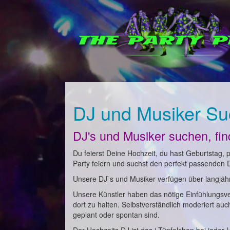
DJ und Musiker Su
DJ's und Musiker suchen, fi
Du feierst Deine Hochzeit, du hast Geburtstag, pl
Party feiern und suchst den perfekt passenden 
Unsere DJ`s und Musiker verfügen über langjähri
Unsere Künstler haben das nötige Einfühlungsv
dort zu halten. Selbstverständlich moderiert au
geplant oder spontan sind.