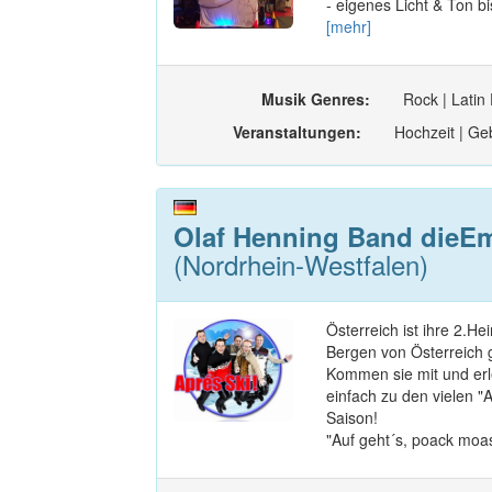
- eigenes Licht & Ton b
[mehr]
Musik Genres:
Rock | Latin
Veranstaltungen:
Hochzeit | Geb
Olaf Henning Band dieEm
(Nordrhein-Westfalen)
Österreich ist ihre 2.He
Bergen von Österreich ge
Kommen sie mit und erl
einfach zu den vielen "A
Saison!
"Auf geht´s, poack moas