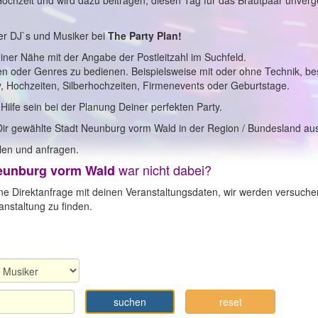
 Hochzeit und wird dazu beitragen, diesen Tag für das Brautpaar unverg
er DJ`s und Musiker bei
The Party Plan!
einer Nähe mit der Angabe der Postleitzahl im Suchfeld.
en oder Genres zu bedienen. Beispielsweise mit oder ohne Technik, b
y, Hochzeiten, Silberhochzeiten, Firmenevents oder Geburtstage.
 Hilfe sein bei der Planung Deiner perfekten Party.
Dir gewählte Stadt Neunburg vorm Wald in der Region / Bundesland au
en und anfragen.
war nicht dabei?
eunburg vorm Wald
ne Direktanfrage mit deinen Veranstaltungsdaten, wir werden versuche
nstaltung zu finden.
suchen
reset