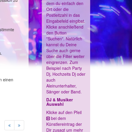
esslich zu
dem du einfach den
Ort oder die
Postleitzahl in das
Eingabefeld eingibst.
Klicke anschließend
estimmte
den Button
"Suchen". Natürlich
kannst du Deine
Suche auch gerne
s.
über die Filter weiter
eingrenzen. Zum
Beispiel nach Party
Dj, Hochzeits Dj oder
n einen
auch
Aleinunterhalter,
Sänger oder Band.
DJ & Musiker
Auswahl
Klicke auf den Pfeil
bei dem
Künstlereintrag der
Dir zusagt um mehr