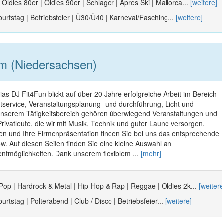
 Oldies 80er | Oldies 90er | Schlager | Apres Ski | Mallorca...
[weitere]
urtstag | Betriebsfeier | Ü30/Ü40 | Karneval/Fasching...
[weitere]
m (Niedersachsen)
ias DJ Fit4Fun blickt auf über 20 Jahre erfolgreiche Arbeit im Bereich
ervice, Veranstaltungsplanung- und durchführung, Licht und
unserem Tätigkeitsbereich gehören überwiegend Veranstaltungen und
Privatleute, die wir mit Musik, Technik und guter Laune versorgen.
en und Ihre Firmenpräsentation finden Sie bei uns das entsprechende
 Auf diesen Seiten finden Sie eine kleine Auswahl an
entmöglichkeiten. Dank unserem flexiblem ...
[mehr]
 Pop | Hardrock & Metal | Hip-Hop & Rap | Reggae | Oldies 2k...
[weiter
urtstag | Polterabend | Club / Disco | Betriebsfeier...
[weitere]