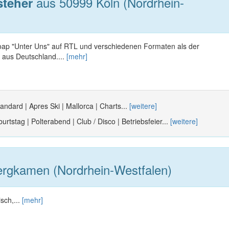
aus 50999 Köln (Nordrhein-
steher
oap "Unter Uns" auf RTL und verschiedenen Formaten als der
 aus Deutschland....
[mehr]
andard | Apres Ski | Mallorca | Charts...
[weitere]
urtstag | Polterabend | Club / Disco | Betriebsfeier...
[weitere]
rgkamen (Nordrhein-Westfalen)
sch,...
[mehr]