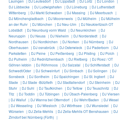
Lauingen |
DJ Leutesdorf |
DJ Lippstadt |
DJ Loitz |
DJ London |
DJ Lübbecke |
DJ Ludwigshafen |
DJ Lüneburg |
DJ Lutherstadt
Wittenberg |
DJ Markt Schwaben |
DJ Massing |
DJ Meerbusch |
DJ Mönchengladbach |
DJ Moorenweis |
DJ Mülheim |
DJ Mülheim
an der Ruhr |
DJ München |
DJ Neu-Ulm |
DJ Neukieritzsch OT
Lobstädt |
DJ Neunburg vorm Wald |
DJ Neunkirchen |
DJ
Neuruppin |
DJ Neuss |
DJ Nieheim |
DJ Norderstedt |
DJ
Nordhausen |
DJ Nordkirchen |
DJ Norken |
DJ Nürnberg |
DJ
Oberhausen |
DJ osnabrück |
DJ Osterwieck |
DJ Paderborn |
DJ
Parkstetten |
DJ Peine |
DJ Peißenberg |
DJ Pilsting |
DJ Polch |
DJ Pulheim |
DJ Rednitzhembach |
DJ Rietberg |
DJ Roez / OT
Göhren lebbin |
DJ Röhrmoos |
DJ Salzatal |
DJ Schifferstadt |
DJ
Schwedt/Oder |
DJ Schweinfurt |
DJ Simbach |
DJ Solingen |
DJ
Sonsbeck |
DJ Sontheim |
DJ Spaichingen |
DJ St. Ingbert |
DJ
Stade |
DJ Stade -Bützfleth |
DJ Stadtallendorf |
DJ Steinheim |
DJ
Stuhr |
DJ Suhl |
DJ Taufkirchen |
DJ Teltow |
DJ Teuschnitz |
DJ
Titz |
DJ Toddin |
DJ Tübingen |
DJ Übach-Palenberg |
DJ Viersen
|
DJ Walluf |
DJ Wanna bei Otterndorf |
DJ Wehr/Baden |
DJ Wesel
|
DJ Wesseling |
DJ Wiesloch |
DJ Wörthsee |
DJ Wunsiedel |
DJ
Würselen |
DJ Zella-Mehlis |
DJ Zella-Mehlis OT Benshausen |
DJ
Zirndorf bei Nürnberg (Fürth) |