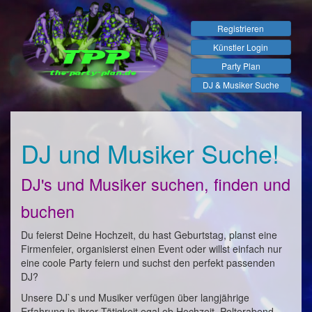
Registrieren
Künstler Login
Party Plan
DJ & Musiker Suche
DJ und Musiker Suche!
DJ's und Musiker suchen, finden und
buchen
Du feierst Deine Hochzeit, du hast Geburtstag, planst eine
Firmenfeier, organisierst einen Event oder willst einfach nur
eine coole Party feiern und suchst den perfekt passenden
DJ?
Unsere DJ`s und Musiker verfügen über langjährige
Erfahrung in ihrer Tätigkeit egal ob Hochzeit, Polterabend,