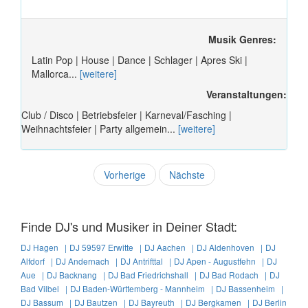
Musik Genres:
Latin Pop | House | Dance | Schlager | Apres Ski |
Mallorca...
[weitere]
Veranstaltungen:
Club / Disco | Betriebsfeier | Karneval/Fasching |
Weihnachtsfeier | Party allgemein...
[weitere]
Vorherige
Nächste
Finde DJ's und Musiker in Deiner Stadt:
DJ Hagen |
DJ 59597 Erwitte |
DJ Aachen |
DJ Aldenhoven |
DJ
Alfdorf |
DJ Andernach |
DJ Antrifttal |
DJ Apen - Augustfehn |
DJ
Aue |
DJ Backnang |
DJ Bad Friedrichshall |
DJ Bad Rodach |
DJ
Bad Vilbel |
DJ Baden-Württemberg - Mannheim |
DJ Bassenheim |
DJ Bassum |
DJ Bautzen |
DJ Bayreuth |
DJ Bergkamen |
DJ Berlin