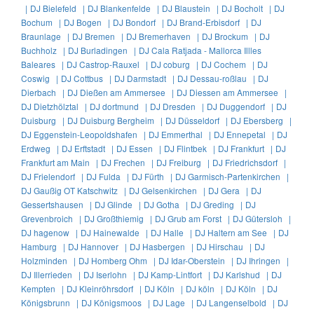
|
DJ Bielefeld |
DJ Blankenfelde |
DJ Blaustein |
DJ Bocholt |
DJ
Bochum |
DJ Bogen |
DJ Bondorf |
DJ Brand-Erbisdorf |
DJ
Braunlage |
DJ Bremen |
DJ Bremerhaven |
DJ Brockum |
DJ
Buchholz |
DJ Burladingen |
DJ Cala Ratjada - Mallorca Illles
Baleares |
DJ Castrop-Rauxel |
DJ coburg |
DJ Cochem |
DJ
Coswig |
DJ Cottbus |
DJ Darmstadt |
DJ Dessau-roßlau |
DJ
Dierbach |
DJ Dießen am Ammersee |
DJ Diessen am Ammersee |
DJ Dietzhölztal |
DJ dortmund |
DJ Dresden |
DJ Duggendorf |
DJ
Duisburg |
DJ Duisburg Bergheim |
DJ Düsseldorf |
DJ Ebersberg |
DJ Eggenstein-Leopoldshafen |
DJ Emmerthal |
DJ Ennepetal |
DJ
Erdweg |
DJ Erftstadt |
DJ Essen |
DJ Flintbek |
DJ Frankfurt |
DJ
Frankfurt am Main |
DJ Frechen |
DJ Freiburg |
DJ Friedrichsdorf |
DJ Frielendorf |
DJ Fulda |
DJ Fürth |
DJ Garmisch-Partenkirchen |
DJ Gaußig OT Katschwitz |
DJ Gelsenkirchen |
DJ Gera |
DJ
Gessertshausen |
DJ Glinde |
DJ Gotha |
DJ Greding |
DJ
Grevenbroich |
DJ Großthiemig |
DJ Grub am Forst |
DJ Gütersloh |
DJ hagenow |
DJ Hainewalde |
DJ Halle |
DJ Haltern am See |
DJ
Hamburg |
DJ Hannover |
DJ Hasbergen |
DJ Hirschau |
DJ
Holzminden |
DJ Homberg Ohm |
DJ Idar-Oberstein |
DJ Ihringen |
DJ Illerrieden |
DJ Iserlohn |
DJ Kamp-Lintfort |
DJ Karlshud |
DJ
Kempten |
DJ Kleinröhrsdorf |
DJ Köln |
DJ köln |
DJ Köln |
DJ
Königsbrunn |
DJ Königsmoos |
DJ Lage |
DJ Langenselbold |
DJ