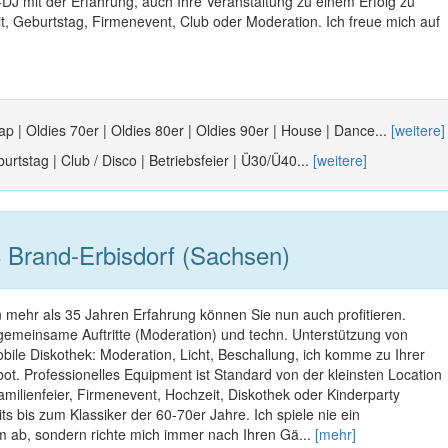
-DJ mit der Erfahrung, auch Ihre Veranstaltung zu einem Erfolg zu
t, Geburtstag, Firmenevent, Club oder Moderation. Ich freue mich auf
p | Oldies 70er | Oldies 80er | Oldies 90er | House | Dance...
[weitere]
urtstag | Club / Disco | Betriebsfeier | Ü30/Ü40...
[weitere]
Brand-Erbisdorf (Sachsen)
 mehr als 35 Jahren Erfahrung können Sie nun auch profitieren.
gemeinsame Auftritte (Moderation) und techn. Unterstützung von
ile Diskothek: Moderation, Licht, Beschallung, ich komme zu Ihrer
ot. Professionelles Equipment ist Standard von der kleinsten Location
milienfeier, Firmenevent, Hochzeit, Diskothek oder Kinderparty
its bis zum Klassiker der 60-70er Jahre. Ich spiele nie ein
m ab, sondern richte mich immer nach Ihren Gä...
[mehr]