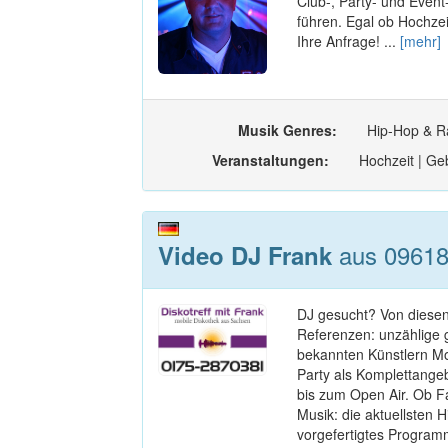
Club-, Party- und Event
führen. Egal ob Hochzei
Ihre Anfrage! ...
[mehr]
Musik Genres:
Hip-Hop & Ra
Veranstaltungen:
Hochzeit | Geb
aus 09618 
Video DJ Frank
DJ gesucht? Von diesen
Referenzen: unzählige 
bekannten Künstlern Mob
Party als Komplettangeb
bis zum Open Air. Ob Fa
Musik: die aktuellsten H
vorgefertigtes Program