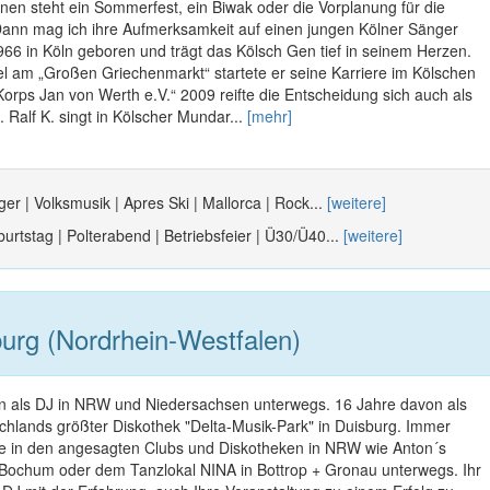
nen steht ein Sommerfest, ein Biwak oder die Vorplanung für die
ann mag ich ihre Aufmerksamkeit auf einen jungen Kölner Sänger
966 in Köln geboren und trägt das Kölsch Gen tief in seinem Herzen.
el am „Großen Griechenmarkt“ startete er seine Karriere im Kölschen
Korps Jan von Werth e.V.“ 2009 reifte die Entscheidung sich auch als
 Ralf K. singt in Kölscher Mundar...
[mehr]
er | Volksmusik | Apres Ski | Mallorca | Rock...
[weitere]
urtstag | Polterabend | Betriebsfeier | Ü30/Ü40...
[weitere]
urg (Nordrhein-Westfalen)
n als DJ in NRW und Niedersachsen unterwegs. 16 Jahre davon als
schlands größter Diskothek "Delta-Musik-Park" in Duisburg. Immer
 in den angesagten Clubs und Diskotheken in NRW wie Anton´s
 Bochum oder dem Tanzlokal NINA in Bottrop + Gronau unterwegs. Ihr