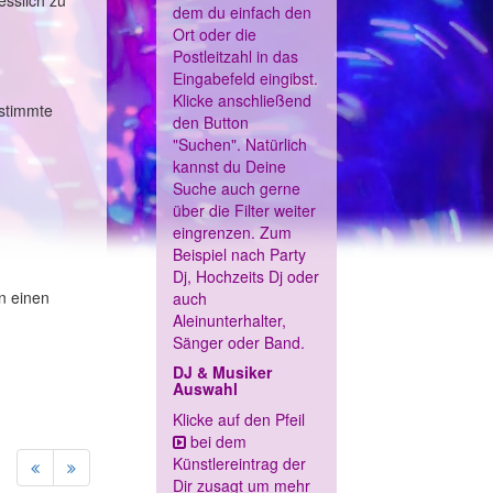
esslich zu
dem du einfach den
Ort oder die
Postleitzahl in das
Eingabefeld eingibst.
Klicke anschließend
estimmte
den Button
"Suchen". Natürlich
kannst du Deine
Suche auch gerne
über die Filter weiter
eingrenzen. Zum
Beispiel nach Party
Dj, Hochzeits Dj oder
n einen
auch
Aleinunterhalter,
Sänger oder Band.
DJ & Musiker
Auswahl
Klicke auf den Pfeil
bei dem
Künstlereintrag der
Dir zusagt um mehr