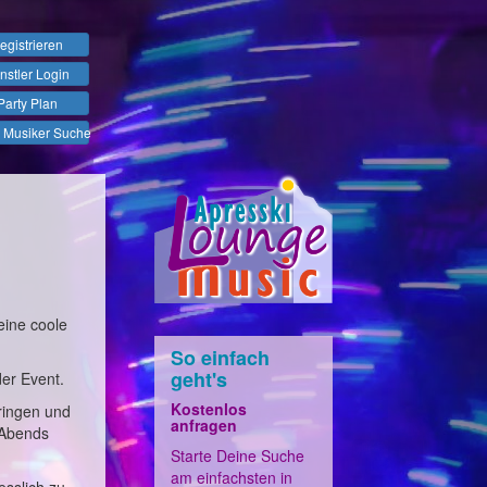
egistrieren
nstler Login
Party Plan
 Musiker Suche
eine coole
So einfach
geht's
der Event.
Kostenlos
ringen und
anfragen
 Abends
Starte Deine Suche
am einfachsten in