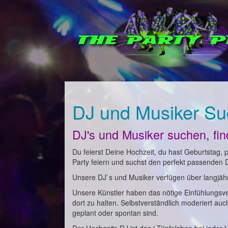
DJ und Musiker Su
DJ's und Musiker suchen, fi
Du feierst Deine Hochzeit, du hast Geburtstag, pl
Party feiern und suchst den perfekt passenden 
Unsere DJ`s und Musiker verfügen über langjähri
Unsere Künstler haben das nötige Einfühlungsv
dort zu halten. Selbstverständlich moderiert au
geplant oder spontan sind.