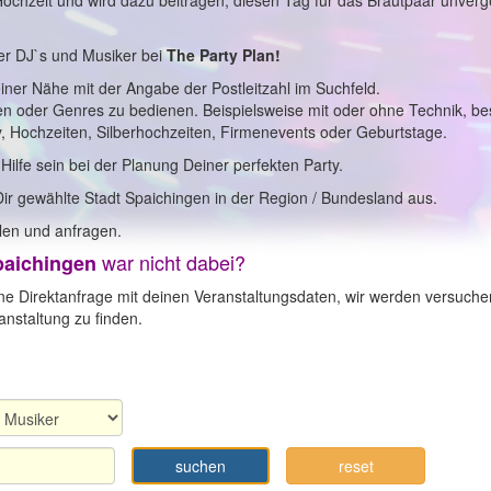
 Hochzeit und wird dazu beitragen, diesen Tag für das Brautpaar unverg
er DJ`s und Musiker bei
The Party Plan!
einer Nähe mit der Angabe der Postleitzahl im Suchfeld.
en oder Genres zu bedienen. Beispielsweise mit oder ohne Technik, b
y, Hochzeiten, Silberhochzeiten, Firmenevents oder Geburtstage.
 Hilfe sein bei der Planung Deiner perfekten Party.
Dir gewählte Stadt Spaichingen in der Region / Bundesland aus.
en und anfragen.
war nicht dabei?
paichingen
ne Direktanfrage mit deinen Veranstaltungsdaten, wir werden versuche
nstaltung zu finden.
suchen
reset