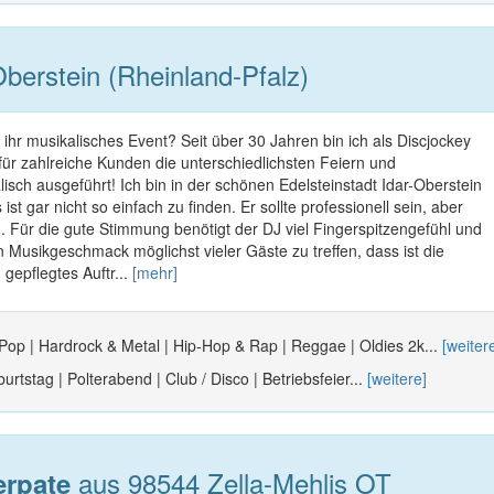
berstein (Rheinland-Pfalz)
 ihr musikalisches Event? Seit über 30 Jahren bin ich als Discjockey
für zahlreiche Kunden die unterschiedlichsten Feiern und
isch ausgeführt! Ich bin in der schönen Edelsteinstadt Idar-Oberstein
ist gar nicht so einfach zu finden. Er sollte professionell sein, aber
en. Für die gute Stimmung benötigt der DJ viel Fingerspitzengefühl und
n Musikgeschmack möglichst vieler Gäste zu treffen, dass ist die
 gepflegtes Auftr...
[mehr]
 Pop | Hardrock & Metal | Hip-Hop & Rap | Reggae | Oldies 2k...
[weiter
urtstag | Polterabend | Club / Disco | Betriebsfeier...
[weitere]
aus 98544 Zella-Mehlis OT
erpate