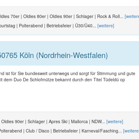
ldies 70er | Oldies 80er | Oldies 90er | Schlager | Rock & Roll...
[weiter
urtstag | Polterabend | Betriebsfeier | Ü30/Ü40...
[weitere]
0765 Köln (Nordrhein-Westfalen)
nd ist für Sie bundesweit unterwegs und sorgt für Stimmung und gute
t dem Duo De Schlofmütze bekannt durch den Titel Tüdeldü op
 Oldies 90er | Schlager | Apres Ski | Mallorca | NDW...
[weitere]
olterabend | Club / Disco | Betriebsfeier | Karneval/Fasching...
[weitere