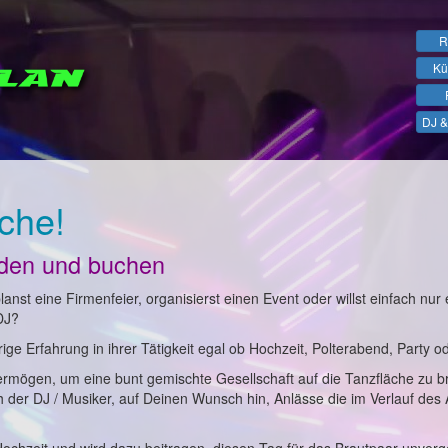
R
Kü
DJ &
che!
nden und buchen
anst eine Firmenfeier, organisierst einen Event oder willst einfach nur 
DJ?
ge Erfahrung in ihrer Tätigkeit egal ob Hochzeit, Polterabend, Party o
ermögen, um eine bunt gemischte Gesellschaft auf die Tanzfläche zu b
ch der DJ / Musiker, auf Deinen Wunsch hin, Anlässe die im Verlauf des