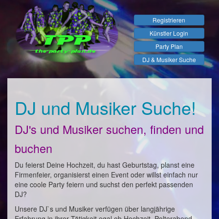
Registrieren
Künstler Login
Party Plan
DJ & Musiker Suche
DJ und Musiker Suche!
DJ's und Musiker suchen, finden und
buchen
Du feierst Deine Hochzeit, du hast Geburtstag, planst eine
Firmenfeier, organisierst einen Event oder willst einfach nur
eine coole Party feiern und suchst den perfekt passenden
DJ?
Unsere DJ`s und Musiker verfügen über langjährige
Erfahrung in ihrer Tätigkeit egal ob Hochzeit, Polterabend,