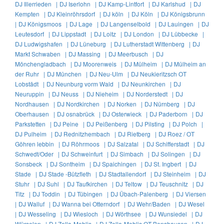
DJ Illerrieden |
DJ Iserlohn |
DJ Kamp-Lintfort |
DJ Karlshud |
DJ
Kempten |
DJ Kleinröhrsdorf |
DJ köln |
DJ Köln |
DJ Königsbrunn
|
DJ Königsmoos |
DJ Lage |
DJ Langenselbold |
DJ Lauingen |
DJ
Leutesdorf |
DJ Lippstadt |
DJ Loitz |
DJ London |
DJ Lübbecke |
DJ Ludwigshafen |
DJ Lüneburg |
DJ Lutherstadt Wittenberg |
DJ
Markt Schwaben |
DJ Massing |
DJ Meerbusch |
DJ
Mönchengladbach |
DJ Moorenweis |
DJ Mülheim |
DJ Mülheim an
der Ruhr |
DJ München |
DJ Neu-Ulm |
DJ Neukieritzsch OT
Lobstädt |
DJ Neunburg vorm Wald |
DJ Neunkirchen |
DJ
Neuruppin |
DJ Neuss |
DJ Nieheim |
DJ Norderstedt |
DJ
Nordhausen |
DJ Nordkirchen |
DJ Norken |
DJ Nürnberg |
DJ
Oberhausen |
DJ osnabrück |
DJ Osterwieck |
DJ Paderborn |
DJ
Parkstetten |
DJ Peine |
DJ Peißenberg |
DJ Pilsting |
DJ Polch |
DJ Pulheim |
DJ Rednitzhembach |
DJ Rietberg |
DJ Roez / OT
Göhren lebbin |
DJ Röhrmoos |
DJ Salzatal |
DJ Schifferstadt |
DJ
Schwedt/Oder |
DJ Schweinfurt |
DJ Simbach |
DJ Solingen |
DJ
Sonsbeck |
DJ Sontheim |
DJ Spaichingen |
DJ St. Ingbert |
DJ
Stade |
DJ Stade -Bützfleth |
DJ Stadtallendorf |
DJ Steinheim |
DJ
Stuhr |
DJ Suhl |
DJ Taufkirchen |
DJ Teltow |
DJ Teuschnitz |
DJ
Titz |
DJ Toddin |
DJ Tübingen |
DJ Übach-Palenberg |
DJ Viersen
|
DJ Walluf |
DJ Wanna bei Otterndorf |
DJ Wehr/Baden |
DJ Wesel
|
DJ Wesseling |
DJ Wiesloch |
DJ Wörthsee |
DJ Wunsiedel |
DJ
Würselen |
DJ Zella-Mehlis |
DJ Zella-Mehlis OT Benshausen |
DJ