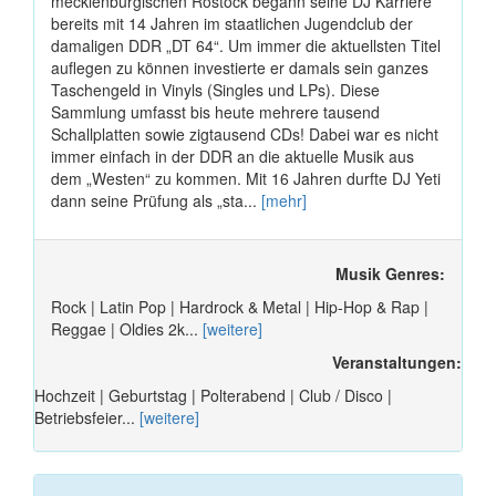
mecklenburgischen Rostock begann seine DJ Karriere
bereits mit 14 Jahren im staatlichen Jugendclub der
damaligen DDR „DT 64“. Um immer die aktuellsten Titel
auflegen zu können investierte er damals sein ganzes
Taschengeld in Vinyls (Singles und LPs). Diese
Sammlung umfasst bis heute mehrere tausend
Schallplatten sowie zigtausend CDs! Dabei war es nicht
immer einfach in der DDR an die aktuelle Musik aus
dem „Westen“ zu kommen. Mit 16 Jahren durfte DJ Yeti
dann seine Prüfung als „sta...
[mehr]
Musik Genres:
Rock | Latin Pop | Hardrock & Metal | Hip-Hop & Rap |
Reggae | Oldies 2k...
[weitere]
Veranstaltungen:
Hochzeit | Geburtstag | Polterabend | Club / Disco |
Betriebsfeier...
[weitere]