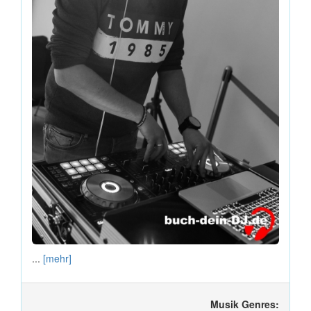
...
[mehr]
Musik Genres: