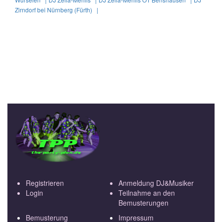
Zirndorf bei Nürnberg (Fürth) |
Registrieren
Anmeldung DJ&Musiker
Login
Teilnahme an den
Bemusterungen
Bemusterung
Impressum