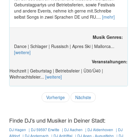
Geburstagpartys und Betriebsferien, sowie Festivals
und andere Events, nehme ich gerne mit.Schreibe
selbst Songs in zwei Sprachen DE und RU....
[mehr]
Musik Genres:
Dance | Schlager | Russisch | Apres Ski | Mallorca...
[weitere]
Veranstaltungen:
Hochzeit | Geburtstag | Betriebsfeier | Ü30/Ü40 |
Weihnachtsfeier...
[weitere]
Vorherige
Nächste
Finde DJ's und Musiker in Deiner Stadt:
DJ Hagen |
DJ 59597 Erwitte |
DJ Aachen |
DJ Aldenhoven |
DJ
Alfdorf |
DJ Andernach |
DJ Antrifttal |
DJ Apen - Augustfehn |
DJ