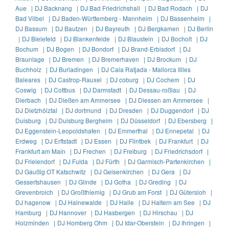
Aue |
DJ Backnang |
DJ Bad Friedrichshall |
DJ Bad Rodach |
DJ
Bad Vilbel |
DJ Baden-Württemberg - Mannheim |
DJ Bassenheim |
DJ Bassum |
DJ Bautzen |
DJ Bayreuth |
DJ Bergkamen |
DJ Berlin
|
DJ Bielefeld |
DJ Blankenfelde |
DJ Blaustein |
DJ Bocholt |
DJ
Bochum |
DJ Bogen |
DJ Bondorf |
DJ Brand-Erbisdorf |
DJ
Braunlage |
DJ Bremen |
DJ Bremerhaven |
DJ Brockum |
DJ
Buchholz |
DJ Burladingen |
DJ Cala Ratjada - Mallorca Illles
Baleares |
DJ Castrop-Rauxel |
DJ coburg |
DJ Cochem |
DJ
Coswig |
DJ Cottbus |
DJ Darmstadt |
DJ Dessau-roßlau |
DJ
Dierbach |
DJ Dießen am Ammersee |
DJ Diessen am Ammersee |
DJ Dietzhölztal |
DJ dortmund |
DJ Dresden |
DJ Duggendorf |
DJ
Duisburg |
DJ Duisburg Bergheim |
DJ Düsseldorf |
DJ Ebersberg |
DJ Eggenstein-Leopoldshafen |
DJ Emmerthal |
DJ Ennepetal |
DJ
Erdweg |
DJ Erftstadt |
DJ Essen |
DJ Flintbek |
DJ Frankfurt |
DJ
Frankfurt am Main |
DJ Frechen |
DJ Freiburg |
DJ Friedrichsdorf |
DJ Frielendorf |
DJ Fulda |
DJ Fürth |
DJ Garmisch-Partenkirchen |
DJ Gaußig OT Katschwitz |
DJ Gelsenkirchen |
DJ Gera |
DJ
Gessertshausen |
DJ Glinde |
DJ Gotha |
DJ Greding |
DJ
Grevenbroich |
DJ Großthiemig |
DJ Grub am Forst |
DJ Gütersloh |
DJ hagenow |
DJ Hainewalde |
DJ Halle |
DJ Haltern am See |
DJ
Hamburg |
DJ Hannover |
DJ Hasbergen |
DJ Hirschau |
DJ
Holzminden |
DJ Homberg Ohm |
DJ Idar-Oberstein |
DJ Ihringen |